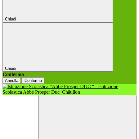
Chiudi
Chiudi
Conferma
Annulla
Conferma
Istituzione
Scolastica Abbé Prosper Duc
Châtillon