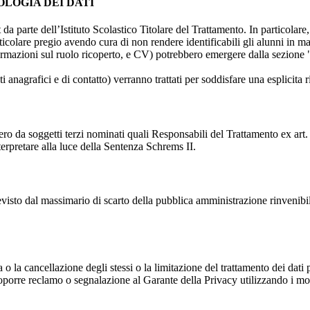
OLOGIA DEI DATI
t da parte dell’Istituto Scolastico Titolare del Trattamento. In particolare,
rticolare pregio avendo cura di non rendere identificabili gli alunni in 
ormazioni sul ruolo ricoperto, e CV) potrebbero emergere dalla sezione "
i anagrafici e di contatto) verranno trattati per soddisfare una esplicita 
ro da soggetti terzi nominati quali Responsabili del Trattamento ex art. 
rpretare alla luce della Sentenza Schrems II.
previsto dal massimario di scarto della pubblica amministrazione rinvenibi
fica o la cancellazione degli stessi o la limitazione del trattamento dei dat
i proporre reclamo o segnalazione al Garante della Privacy utilizzando i mo