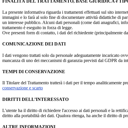
FINALITÀ DEL TRATTAMENTO, BASE GIURIDICA e TIP
La presente informativa riguarda i trattamenti effettuati sul sito interne
immagini e lo farà al solo fine di documentare attività didattiche di pa
un interesse pubblico. Alcuni dati personali (come dati anagrafici, inf
trattamento è eseguito in forza di legge.
Ove presenti form di contatto, i dati del richiedente (principalmente dat
COMUNICAZIONE DEI DATI
I dati vengono trattati solo da personale adeguatamente incaricato ovve
mancanza di uno dei meccanismi di garanzia previsti dal GDPR da inte
TEMPI DI CONSERVAZIONE
Il Titolare del Trattamento tratterà i dati per il tempo analiticamente 
conservazione e scarto
DIRITTI DELL’INTERESSATO
L'utente ha il diritto di richiedere l'accesso ai dati personali e la retti
diritto alla portabilità dei dati. Qualora ritenga, ha anche il diritto d
ALTRE INFORMAZIONI