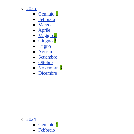
2025
Gennaio
1
Febbraio
Marzo
Aprile
Maggio
2
Giugno
3
Luglio
Agosto
Settembre
Ottobre
Novembre
3
Dicembre
2024
Gennaio
1
Febbraio