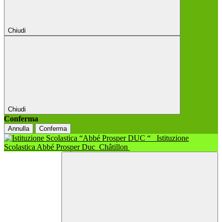
Chiudi
Chiudi
Conferma
Annulla
Conferma
Istituzione
Scolastica Abbé Prosper Duc
Châtillon