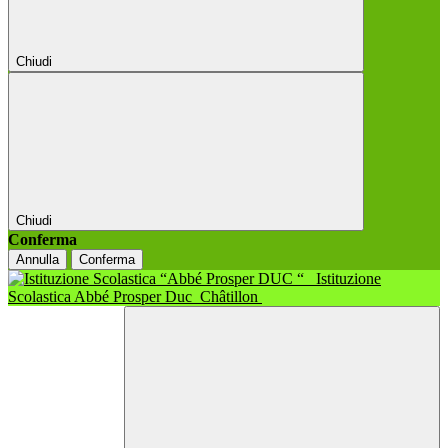
Chiudi
Chiudi
Conferma
Annulla
Conferma
Istituzione
Scolastica Abbé Prosper Duc
Châtillon