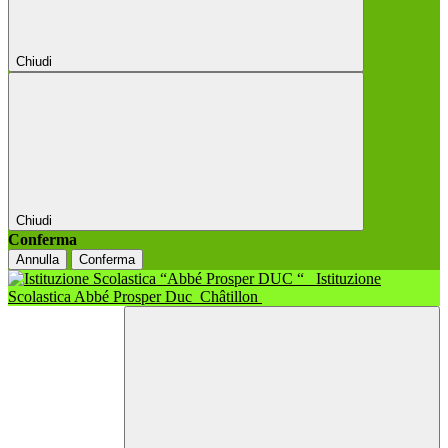
Chiudi
Chiudi
Conferma
Annulla
Conferma
Istituzione
Scolastica Abbé Prosper Duc
Châtillon