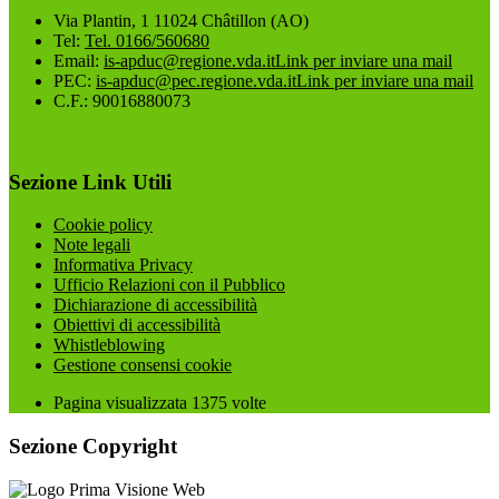
Via Plantin, 1 11024 Châtillon (AO)
Tel:
Tel. 0166/560680
Email:
is-apduc@regione.vda.it
Link per inviare una mail
PEC:
is-apduc@pec.regione.vda.it
Link per inviare una mail
C.F.: 90016880073
Sezione Link Utili
Cookie policy
Note legali
Informativa Privacy
Ufficio Relazioni con il Pubblico
Dichiarazione di accessibilità
Obiettivi di accessibilità
Whistleblowing
Gestione consensi cookie
Pagina visualizzata
1375
volte
Sezione Copyright