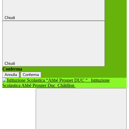
Chiudi
Chiudi
Conferma
Annulla
Conferma
Istituzione
Scolastica Abbé Prosper Duc
Châtillon