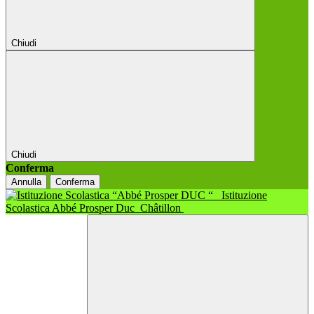
Chiudi
Chiudi
Conferma
Annulla
Conferma
Istituzione
Scolastica Abbé Prosper Duc
Châtillon