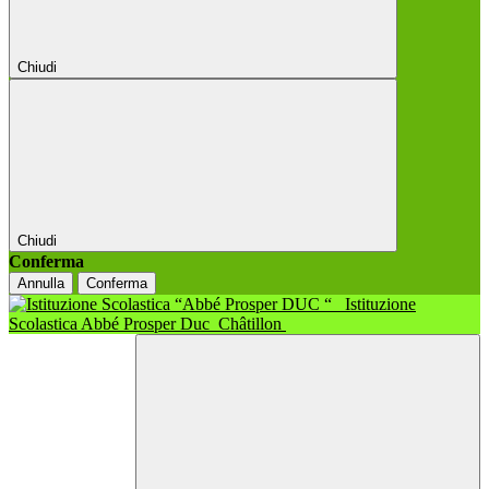
Chiudi
Chiudi
Conferma
Annulla
Conferma
Istituzione
Scolastica Abbé Prosper Duc
Châtillon