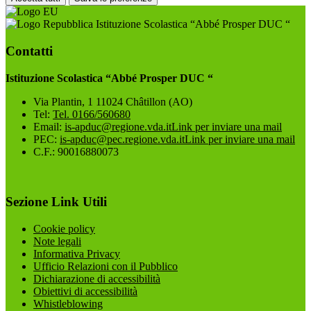
Istituzione Scolastica “Abbé Prosper DUC “
Contatti
Istituzione Scolastica “Abbé Prosper DUC “
Via Plantin, 1 11024 Châtillon (AO)
Tel:
Tel. 0166/560680
Email:
is-apduc@regione.vda.it
Link per inviare una mail
PEC:
is-apduc@pec.regione.vda.it
Link per inviare una mail
C.F.: 90016880073
Sezione Link Utili
Cookie policy
Note legali
Informativa Privacy
Ufficio Relazioni con il Pubblico
Dichiarazione di accessibilità
Obiettivi di accessibilità
Whistleblowing