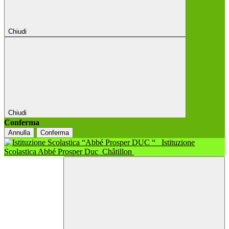
Chiudi
Chiudi
Conferma
Annulla
Conferma
Istituzione
Scolastica Abbé Prosper Duc
Châtillon