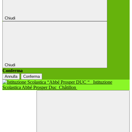
Chiudi
Chiudi
Conferma
Annulla
Conferma
Istituzione
Scolastica Abbé Prosper Duc
Châtillon