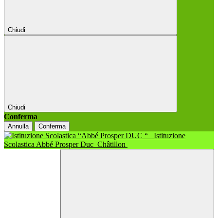
Chiudi
Chiudi
Conferma
Annulla
Conferma
Istituzione
Scolastica Abbé Prosper Duc
Châtillon