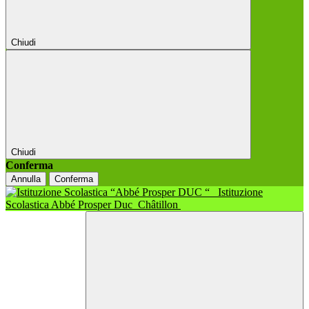
Chiudi
Chiudi
Conferma
Annulla
Conferma
Istituzione
Scolastica Abbé Prosper Duc
Châtillon