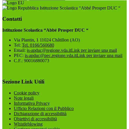
Istituzione Scolastica “Abbé Prosper DUC “
Contatti
Istituzione Scolastica “Abbé Prosper DUC “
Via Plantin, 1 11024 Châtillon (AO)
Tel:
Tel. 0166/560680
Email:
is-apduc@regione.vda.it
Link per inviare una mail
PEC:
is-apduc@pec.regione.vda.it
Link per inviare una mail
C.F.: 90016880073
Sezione Link Utili
Cookie policy
Note legali
Informativa Privacy
Ufficio Relazioni con il Pubblico
Dichiarazione di accessibilità
Obiettivi di accessibilità
Whistleblowing