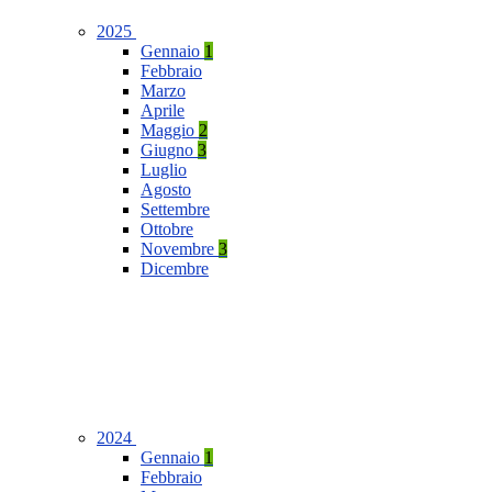
2025
Gennaio
1
Febbraio
Marzo
Aprile
Maggio
2
Giugno
3
Luglio
Agosto
Settembre
Ottobre
Novembre
3
Dicembre
2024
Gennaio
1
Febbraio