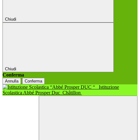
Chiudi
Chiudi
Conferma
Annulla
Conferma
Istituzione
Scolastica Abbé Prosper Duc
Châtillon