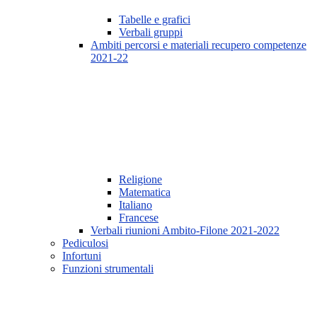
Tabelle e grafici
Verbali gruppi
Ambiti percorsi e materiali recupero competenze
2021-22
Religione
Matematica
Italiano
Francese
Verbali riunioni Ambito-Filone 2021-2022
Pediculosi
Infortuni
Funzioni strumentali