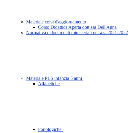
Materiale corsi d'aggiornamento
Corso Didattica Aperta dott.ssa Dell'Anna
Normativa e documenti ministeriali per a.s. 2021-2022
Materiale PLS infanzia 5 anni
Alfabetiche
Fonologiche