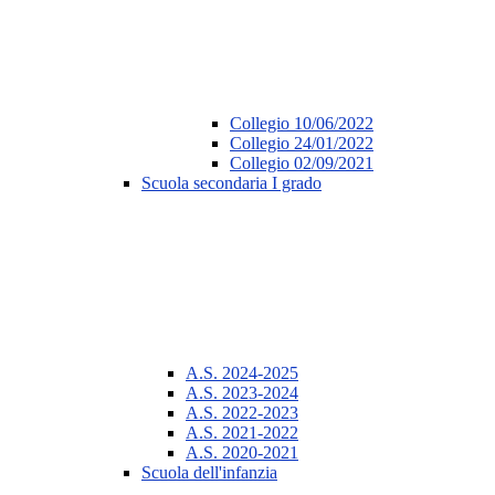
Collegio 10/06/2022
Collegio 24/01/2022
Collegio 02/09/2021
Scuola secondaria I grado
A.S. 2024-2025
A.S. 2023-2024
A.S. 2022-2023
A.S. 2021-2022
A.S. 2020-2021
Scuola dell'infanzia