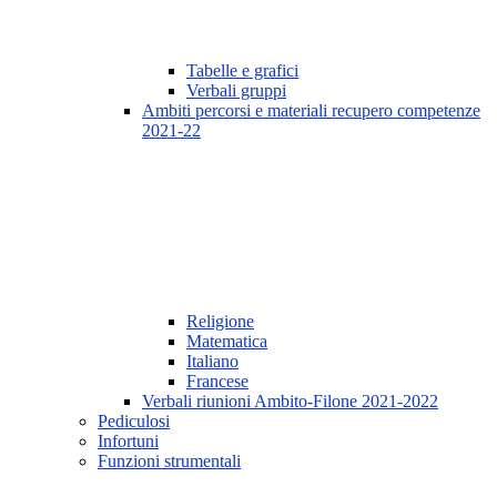
Tabelle e grafici
Verbali gruppi
Ambiti percorsi e materiali recupero competenze
2021-22
Religione
Matematica
Italiano
Francese
Verbali riunioni Ambito-Filone 2021-2022
Pediculosi
Infortuni
Funzioni strumentali