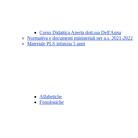
Corso Didattica Aperta dott.ssa Dell'Anna
Normativa e documenti ministeriali per a.s. 2021-2022
Materiale PLS infanzia 5 anni
Alfabetiche
Fonologiche