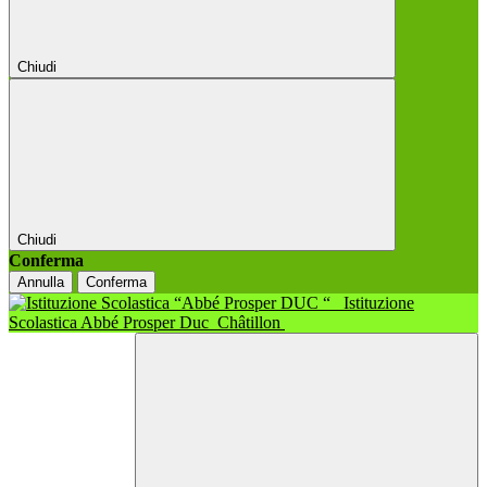
Chiudi
Chiudi
Conferma
Annulla
Conferma
Istituzione
Scolastica Abbé Prosper Duc
Châtillon