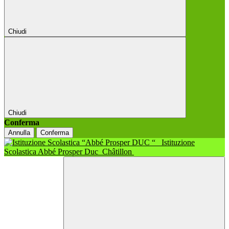
Chiudi
Chiudi
Conferma
Annulla
Conferma
Istituzione
Scolastica Abbé Prosper Duc
Châtillon