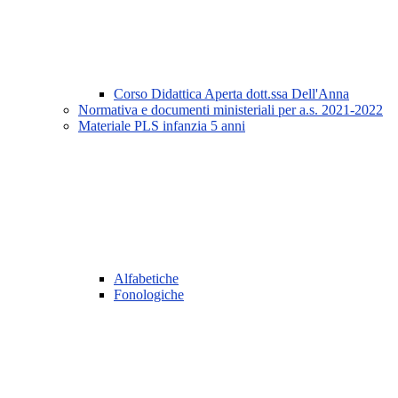
Corso Didattica Aperta dott.ssa Dell'Anna
Normativa e documenti ministeriali per a.s. 2021-2022
Materiale PLS infanzia 5 anni
Alfabetiche
Fonologiche