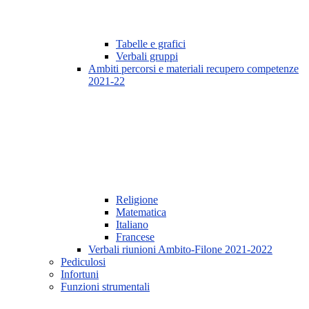
Tabelle e grafici
Verbali gruppi
Ambiti percorsi e materiali recupero competenze
2021-22
Religione
Matematica
Italiano
Francese
Verbali riunioni Ambito-Filone 2021-2022
Pediculosi
Infortuni
Funzioni strumentali