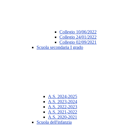
Collegio 10/06/2022
Collegio 24/01/2022
Collegio 02/09/2021
Scuola secondaria I grado
A.S. 2024-2025
A.S. 2023-2024
A.S. 2022-2023
A.S. 2021-2022
A.S. 2020-2021
Scuola dell'infanzia