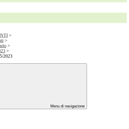
ENTI
>
ti
>
ario
>
023
>
05/2023
Menu di navigazione