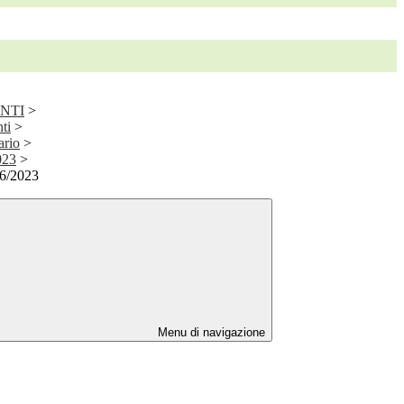
ENTI
>
ti
>
ario
>
023
>
06/2023
Menu di navigazione