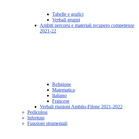
Tabelle e grafici
Verbali gruppi
Ambiti percorsi e materiali recupero competenze
2021-22
Religione
Matematica
Italiano
Francese
Verbali riunioni Ambito-Filone 2021-2022
Pediculosi
Infortuni
Funzioni strumentali