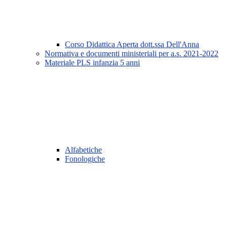
Corso Didattica Aperta dott.ssa Dell'Anna
Normativa e documenti ministeriali per a.s. 2021-2022
Materiale PLS infanzia 5 anni
Alfabetiche
Fonologiche