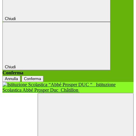
Chiudi
Chiudi
Conferma
Annulla
Conferma
Istituzione
Scolastica Abbé Prosper Duc
Châtillon