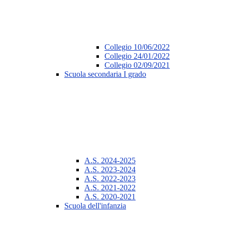
Collegio 10/06/2022
Collegio 24/01/2022
Collegio 02/09/2021
Scuola secondaria I grado
A.S. 2024-2025
A.S. 2023-2024
A.S. 2022-2023
A.S. 2021-2022
A.S. 2020-2021
Scuola dell'infanzia