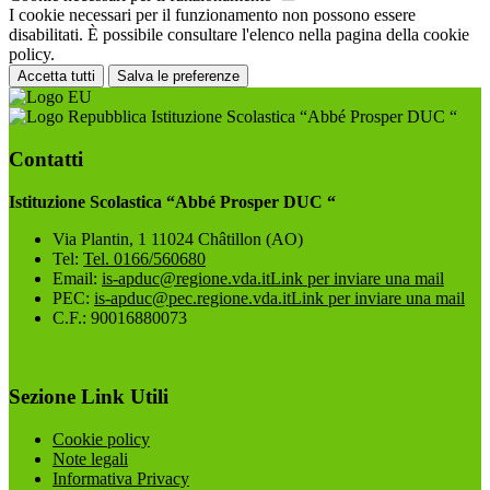
I cookie necessari per il funzionamento non possono essere
disabilitati. È possibile consultare l'elenco nella pagina della cookie
policy.
Accetta tutti
Salva le preferenze
Istituzione Scolastica “Abbé Prosper DUC “
Contatti
Istituzione Scolastica “Abbé Prosper DUC “
Via Plantin, 1 11024 Châtillon (AO)
Tel:
Tel. 0166/560680
Email:
is-apduc@regione.vda.it
Link per inviare una mail
PEC:
is-apduc@pec.regione.vda.it
Link per inviare una mail
C.F.: 90016880073
Sezione Link Utili
Cookie policy
Note legali
Informativa Privacy