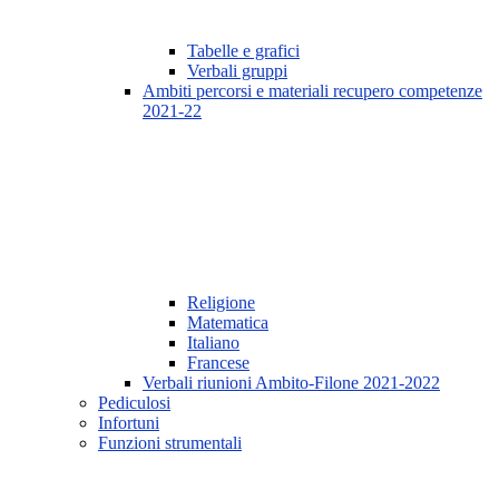
Tabelle e grafici
Verbali gruppi
Ambiti percorsi e materiali recupero competenze
2021-22
Religione
Matematica
Italiano
Francese
Verbali riunioni Ambito-Filone 2021-2022
Pediculosi
Infortuni
Funzioni strumentali