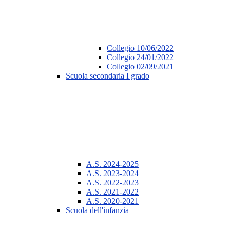
Collegio 10/06/2022
Collegio 24/01/2022
Collegio 02/09/2021
Scuola secondaria I grado
A.S. 2024-2025
A.S. 2023-2024
A.S. 2022-2023
A.S. 2021-2022
A.S. 2020-2021
Scuola dell'infanzia