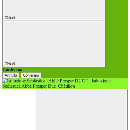
Chiudi
Chiudi
Conferma
Annulla
Conferma
Istituzione
Scolastica Abbé Prosper Duc
Châtillon