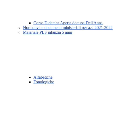
Corso Didattica Aperta dott.ssa Dell'Anna
Normativa e documenti ministeriali per a.s. 2021-2022
Materiale PLS infanzia 5 anni
Alfabetiche
Fonologiche