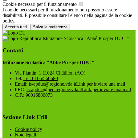
Cookie necessari per il funzionamento
I cookie necessari per il funzionamento non possono essere
disabilitati. È possibile consultare l'elenco nella pagina della cookie
policy.
Accetta tutti
Salva le preferenze
Istituzione Scolastica “Abbé Prosper DUC “
Contatti
Istituzione Scolastica “Abbé Prosper DUC “
Via Plantin, 1 11024 Châtillon (AO)
Tel:
Tel. 0166/560680
Email:
is-apduc@regione.vda.it
Link per inviare una mail
PEC:
is-apduc@pec.regione.vda.it
Link per inviare una mail
C.F.: 90016880073
Sezione Link Utili
Cookie policy
Note legali