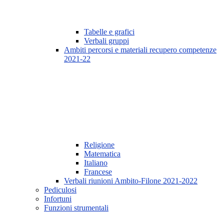
Tabelle e grafici
Verbali gruppi
Ambiti percorsi e materiali recupero competenze
2021-22
Religione
Matematica
Italiano
Francese
Verbali riunioni Ambito-Filone 2021-2022
Pediculosi
Infortuni
Funzioni strumentali