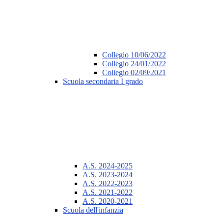
Collegio 10/06/2022
Collegio 24/01/2022
Collegio 02/09/2021
Scuola secondaria I grado
A.S. 2024-2025
A.S. 2023-2024
A.S. 2022-2023
A.S. 2021-2022
A.S. 2020-2021
Scuola dell'infanzia