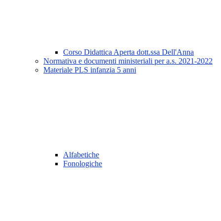
Corso Didattica Aperta dott.ssa Dell'Anna
Normativa e documenti ministeriali per a.s. 2021-2022
Materiale PLS infanzia 5 anni
Alfabetiche
Fonologiche