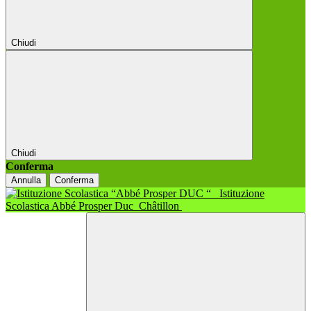
Chiudi
Chiudi
Conferma
Annulla
Conferma
Istituzione
Scolastica Abbé Prosper Duc
Châtillon