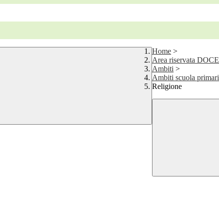
Home
>
Area riservata DOC
Ambiti
>
Ambiti scuola primari
Religione