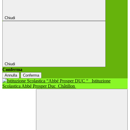
Chiudi
Chiudi
Conferma
Annulla
Conferma
Istituzione
Scolastica Abbé Prosper Duc
Châtillon