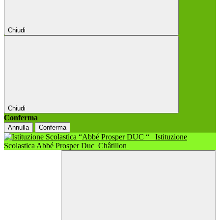
Chiudi
Chiudi
Conferma
Annulla
Conferma
Istituzione
Scolastica Abbé Prosper Duc
Châtillon