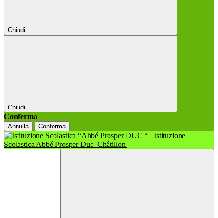
Chiudi
Chiudi
Conferma
Annulla
Conferma
Istituzione
Scolastica Abbé Prosper Duc
Châtillon