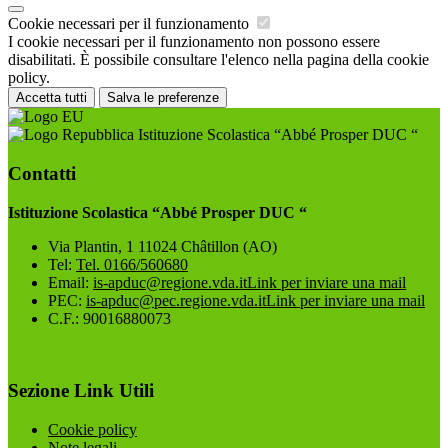
Cookie necessari per il funzionamento
I cookie necessari per il funzionamento non possono essere
disabilitati. È possibile consultare l'elenco nella pagina della cookie
policy.
Accetta tutti
Salva le preferenze
Istituzione Scolastica “Abbé Prosper DUC “
Contatti
Istituzione Scolastica “Abbé Prosper DUC “
Via Plantin, 1 11024 Châtillon (AO)
Tel:
Tel. 0166/560680
Email:
is-apduc@regione.vda.it
Link per inviare una mail
PEC:
is-apduc@pec.regione.vda.it
Link per inviare una mail
C.F.: 90016880073
Sezione Link Utili
Cookie policy
Note legali