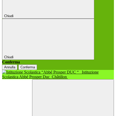
Chiudi
Chiudi
Conferma
Annulla
Conferma
Istituzione
Scolastica Abbé Prosper Duc
Châtillon