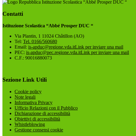
Istituzione Scolastica “Abbé Prosper DUC “
Contatti
Istituzione Scolastica “Abbé Prosper DUC “
Via Plantin, 1 11024 Châtillon (AO)
Tel:
Tel. 0166/560680
Email:
is-apduc@regione.vda.it
Link per inviare una mail
PEC:
is-apduc@pec.regione.vda.it
Link per inviare una mail
C.F.: 90016880073
Sezione Link Utili
Cookie policy
Note legali
Informativa Privacy
Ufficio Relazioni con il Pubblico
Dichiarazione di accessibilità
Obiettivi di accessibilità
Whistleblowing
Gestione consensi cookie