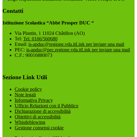
Contatti
Istituzione Scolastica “Abbé Prosper DUC “
Via Plantin, 1 11024 Châtillon (AO)
Tel:
Tel. 0166/560680
Email:
is-apduc@regione.vda.it
Link per inviare una mail
PEC:
is-apduc@pec.regione.vda.it
Link per inviare una mail
C.F.: 90016880073
Sezione Link Utili
Cookie policy
Note legali
Informativa Privacy
Ufficio Relazioni con il Pubblico
Dichiarazione di accessibilità
Obiettivi di accessibilità
Whistleblowing
Gestione consensi cookie