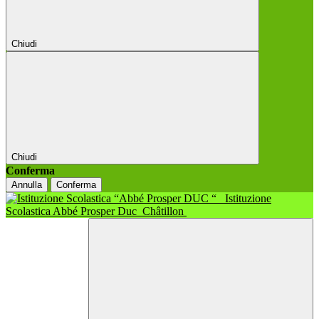
Chiudi
Chiudi
Conferma
Annulla
Conferma
Istituzione
Scolastica Abbé Prosper Duc
Châtillon