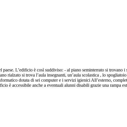
 paese. L’edificio è così suddiviso: - al piano seminterrato si trovano i s
ano rialzato si trova l’aula insegnanti, un’aula scolastica , lo spogliatoio
 informatico dotata di sei computer e i servizi igienici All’esterno, compl
ificio è accessibile anche a eventuali alunni disabili grazie una rampa es