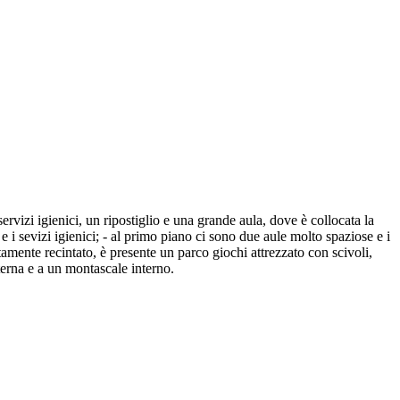
ervizi igienici, un ripostiglio e una grande aula, dove è collocata la
 e i sevizi igienici; - al primo piano ci sono due aule molto spaziose e i
etamente recintato, è presente un parco giochi attrezzato con scivoli,
terna e a un montascale interno.